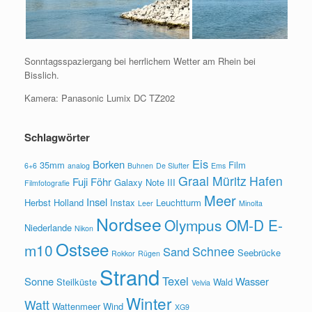
Sonntagsspaziergang bei herrlichem Wetter am Rhein bei
Bisslich.
Kamera: Panasonic Lumix DC TZ202
Schlagwörter
Eis
Borken
35mm
Film
6+6
analog
Buhnen
De Slufter
Ems
Graal Müritz
Hafen
Fuji
Föhr
Galaxy Note III
Filmfotografie
Meer
Insel
Herbst
Holland
Instax
Leuchtturm
Leer
Minolta
Nordsee
Olympus OM-D E-
Niederlande
Nikon
Ostsee
m10
Schnee
Sand
Seebrücke
Rokkor
Rügen
Strand
Texel
Sonne
Wasser
Steilküste
Wald
Velvia
Winter
Watt
Wattenmeer
Wind
XG9