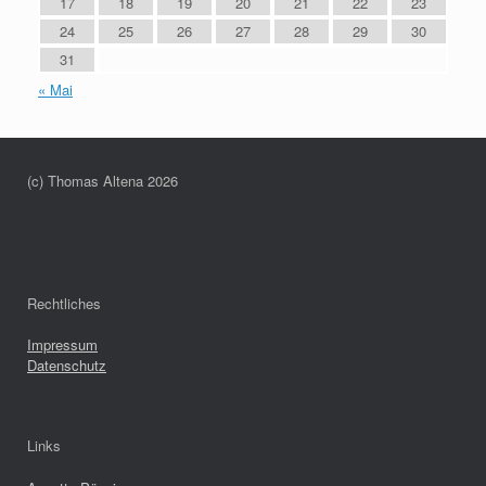
17
18
19
20
21
22
23
24
25
26
27
28
29
30
31
« Mai
(c) Thomas Altena 2026
Rechtliches
Impressum
Datenschutz
Links