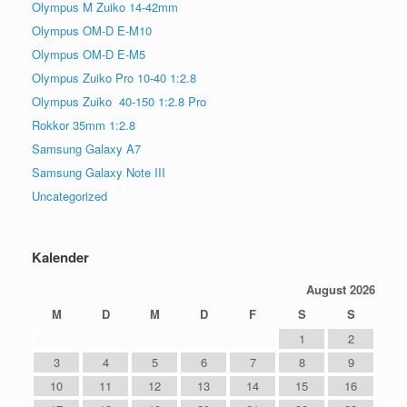
Olympus M Zuiko 14-42mm
Olympus OM-D E-M10
Olympus OM-D E-M5
Olympus Zuiko Pro 10-40 1:2.8
Olympus Zuiko 40-150 1:2.8 Pro
Rokkor 35mm 1:2.8
Samsung Galaxy A7
Samsung Galaxy Note III
Uncategorized
Kalender
August 2026
M
D
M
D
F
S
S
1
2
3
4
5
6
7
8
9
10
11
12
13
14
15
16