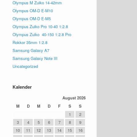
Olympus M Zuiko 14-42mm
Olympus OM-D E-M10
Olympus OM-D E-M5
Olympus Zuiko Pro 10-40 1:2.8
Olympus Zuiko 40-150 1:2.8 Pro
Rokkor 35mm 1:2.8
Samsung Galaxy A7
Samsung Galaxy Note III
Uncategorized
Kalender
August 2026
M
D
M
D
F
S
S
1
2
3
4
5
6
7
8
9
10
11
12
13
14
15
16