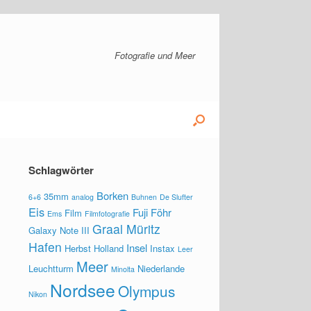
Fotografie und Meer
Schlagwörter
Borken
35mm
6+6
analog
Buhnen
De Slufter
Eis
Fuji
Föhr
Film
Ems
Filmfotografie
Graal Müritz
Galaxy Note III
Hafen
Insel
Herbst
Holland
Instax
Leer
Meer
Leuchtturm
Niederlande
Minolta
Nordsee
Olympus
Nikon