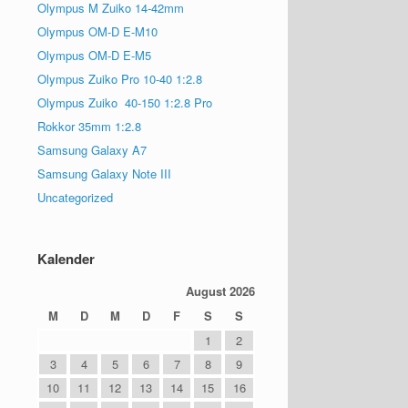
Olympus M Zuiko 14-42mm
Olympus OM-D E-M10
Olympus OM-D E-M5
Olympus Zuiko Pro 10-40 1:2.8
Olympus Zuiko 40-150 1:2.8 Pro
Rokkor 35mm 1:2.8
Samsung Galaxy A7
Samsung Galaxy Note III
Uncategorized
Kalender
August 2026
M
D
M
D
F
S
S
1
2
3
4
5
6
7
8
9
10
11
12
13
14
15
16