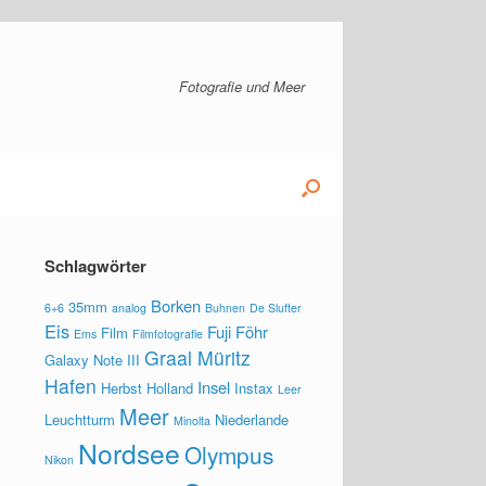
Fotografie und Meer
Schlagwörter
Borken
35mm
6+6
analog
Buhnen
De Slufter
Eis
Fuji
Föhr
Film
Ems
Filmfotografie
Graal Müritz
Galaxy Note III
Hafen
Insel
Herbst
Holland
Instax
Leer
Meer
Leuchtturm
Niederlande
Minolta
Nordsee
Olympus
Nikon