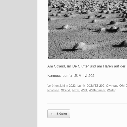
Am Strand, im De Slufter und am Hafen auf der 
Kamera: Lumix DCM TZ 202
Veröffentlicht in
2023
,
Lumix DCM TZ 202
,
Olympus OM-
Nordsee
,
Strand
,
Texel
,
Watt
,
Wattenmeer
,
Winter
.
Beitragsnavigation
←
Brücke