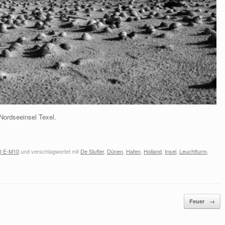
Nordseeinsel Texel.
D E-M10
und verschlagwortet mit
De Slufter
,
Dünen
,
Hafen
,
Holland
,
Insel
,
Leuchtturm
,
Feuer
→