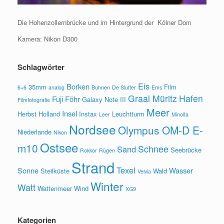
Die Hohenzollernbrücke und im Hintergrund der Kölner Dom
Kamera: Nikon D300
Schlagwörter
Eis
Borken
35mm
Film
6+6
analog
Buhnen
De Slufter
Ems
Graal Müritz
Hafen
Fuji
Föhr
Galaxy Note III
Filmfotografie
Meer
Insel
Herbst
Holland
Instax
Leuchtturm
Leer
Minolta
Nordsee
Olympus OM-D E-
Niederlande
Nikon
Ostsee
m10
Schnee
Sand
Seebrücke
Rokkor
Rügen
Strand
Texel
Sonne
Wasser
Steilküste
Wald
Velvia
Winter
Watt
Wattenmeer
Wind
XG9
Kategorien