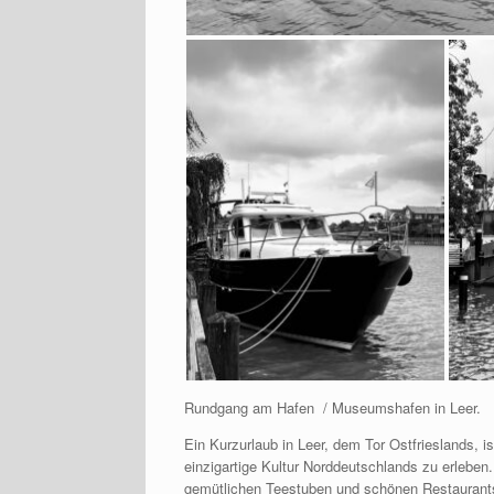
Rundgang am Hafen / Museumshafen in Leer.
Ein Kurzurlaub in Leer, dem Tor Ostfrieslands, 
einzigartige Kultur Norddeutschlands zu erleben. 
gemütlichen Teestuben und schönen Restaurants