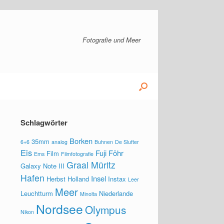
Fotografie und Meer
Schlagwörter
Borken
35mm
6+6
analog
Buhnen
De Slufter
Eis
Fuji
Föhr
Film
Ems
Filmfotografie
Graal Müritz
Galaxy Note III
Hafen
Insel
Herbst
Holland
Instax
Leer
Meer
Leuchtturm
Niederlande
Minolta
Nordsee
Olympus
Nikon