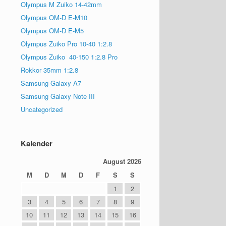
Olympus M Zuiko 14-42mm
Olympus OM-D E-M10
Olympus OM-D E-M5
Olympus Zuiko Pro 10-40 1:2.8
Olympus Zuiko 40-150 1:2.8 Pro
Rokkor 35mm 1:2.8
Samsung Galaxy A7
Samsung Galaxy Note III
Uncategorized
Kalender
August 2026
M
D
M
D
F
S
S
1
2
3
4
5
6
7
8
9
10
11
12
13
14
15
16