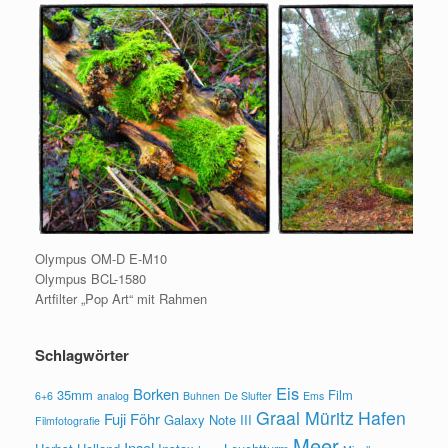
Olympus OM-D E-M10
Olympus BCL-1580
Artfilter „Pop Art“ mit Rahmen
Schlagwörter
Eis
Borken
35mm
Film
6+6
analog
Buhnen
De Slufter
Ems
Graal Müritz
Hafen
Fuji
Föhr
Galaxy Note III
Filmfotografie
Meer
Insel