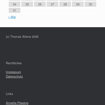
24
25
26
27
28
29
30
31
« Mai
(c) Thomas Altena 2026
Rechtliches
Impressum
Datenschutz
Links
Annette Pöpping