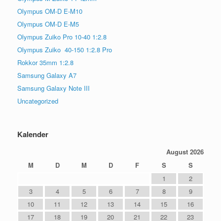
Olympus OM-D E-M10
Olympus OM-D E-M5
Olympus Zuiko Pro 10-40 1:2.8
Olympus Zuiko 40-150 1:2.8 Pro
Rokkor 35mm 1:2.8
Samsung Galaxy A7
Samsung Galaxy Note III
Uncategorized
Kalender
August 2026
M
D
M
D
F
S
S
1
2
3
4
5
6
7
8
9
10
11
12
13
14
15
16
17
18
19
20
21
22
23