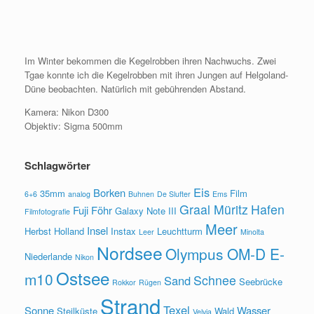
Im Winter bekommen die Kegelrobben ihren Nachwuchs. Zwei
Tgae konnte ich die Kegelrobben mit ihren Jungen auf Helgoland-
Düne beobachten. Natürlich mit gebührenden Abstand.
Kamera: Nikon D300
Objektiv: Sigma 500mm
Schlagwörter
Eis
Borken
35mm
Film
6+6
analog
Buhnen
De Slufter
Ems
Graal Müritz
Hafen
Fuji
Föhr
Galaxy Note III
Filmfotografie
Meer
Insel
Herbst
Holland
Instax
Leuchtturm
Leer
Minolta
Nordsee
Olympus OM-D E-
Niederlande
Nikon
Ostsee
m10
Schnee
Sand
Seebrücke
Rokkor
Rügen
Strand
Texel
Sonne
Wasser
Steilküste
Wald
Velvia