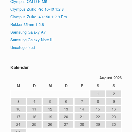
Olympus OM-D E-M5
Olympus Zuiko Pro 10-40 1:2.8
Olympus Zuiko 40-150 1:2.8 Pro
Rokkor 35mm 1:2.8
Samsung Galaxy A7
Samsung Galaxy Note III
Uncategorized
Kalender
August 2026
M
D
M
D
F
S
S
1
2
3
4
5
6
7
8
9
10
11
12
13
14
15
16
17
18
19
20
21
22
23
24
25
26
27
28
29
30
31