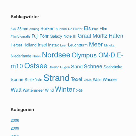
Schlagwörter
Eis
Borken
35mm
Film
6+6
analog
Buhnen
De Slufter
Ems
Graal Müritz
Hafen
Fuji
Föhr
Galaxy Note III
Filmfotografie
Meer
Insel
Herbst
Holland
Instax
Leuchtturm
Leer
Minolta
Nordsee
Olympus OM-D E-
Niederlande
Nikon
Ostsee
m10
Schnee
Sand
Seebrücke
Rokkor
Rügen
Strand
Texel
Sonne
Wasser
Steilküste
Wald
Velvia
Winter
Watt
Wattenmeer
Wind
XG9
Kategorien
2006
2009
2011