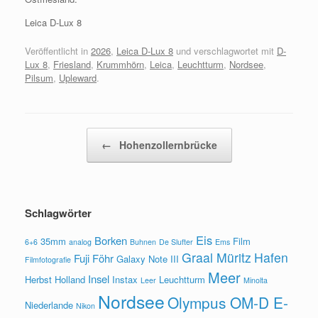
Leica D-Lux 8
Veröffentlicht in
2026
,
Leica D-Lux 8
und verschlagwortet mit
D-
Lux 8
,
Friesland
,
Krummhörn
,
Leica
,
Leuchtturm
,
Nordsee
,
Pilsum
,
Upleward
.
Beitragsnavigation
←
Hohenzollernbrücke
Schlagwörter
Eis
Borken
35mm
Film
6+6
analog
Buhnen
De Slufter
Ems
Graal Müritz
Hafen
Fuji
Föhr
Galaxy Note III
Filmfotografie
Meer
Insel
Herbst
Holland
Instax
Leuchtturm
Leer
Minolta
Nordsee
Olympus OM-D E-
Niederlande
Nikon