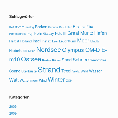
Schlagwörter
Eis
Borken
35mm
Film
6+6
analog
Buhnen
De Slufter
Ems
Graal Müritz
Hafen
Fuji
Föhr
Galaxy Note III
Filmfotografie
Meer
Insel
Herbst
Holland
Instax
Leuchtturm
Leer
Minolta
Nordsee
Olympus OM-D E-
Niederlande
Nikon
Ostsee
m10
Schnee
Sand
Seebrücke
Rokkor
Rügen
Strand
Texel
Sonne
Wasser
Steilküste
Wald
Velvia
Winter
Watt
Wattenmeer
Wind
XG9
Kategorien
2006
2009