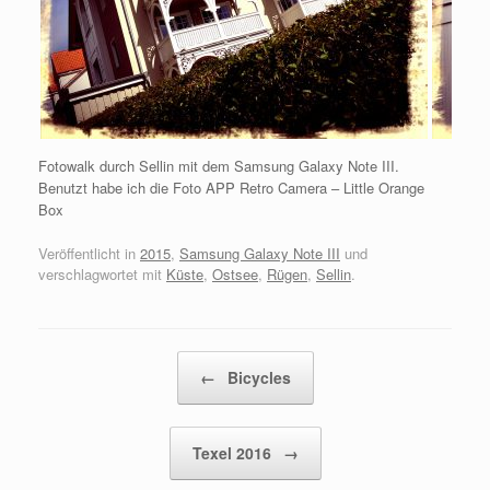
Fotowalk durch Sellin mit dem Samsung Galaxy Note III.
Benutzt habe ich die Foto APP Retro Camera – Little Orange
Box
Veröffentlicht in
2015
,
Samsung Galaxy Note III
und
verschlagwortet mit
Küste
,
Ostsee
,
Rügen
,
Sellin
.
Beitragsnavigation
←
Bicycles
Texel 2016
→