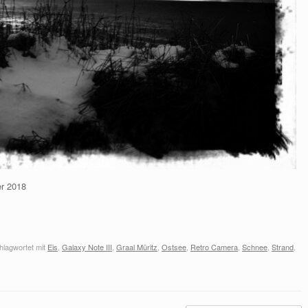
er 2018
hlagwortet mit
Eis
,
Galaxy Note III
,
Graal Müritz
,
Ostsee
,
Retro Camera
,
Schnee
,
Strand
,