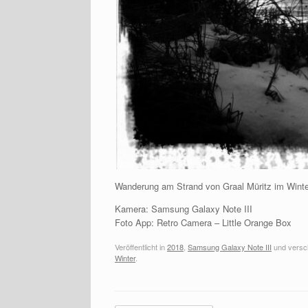
Wanderung am Strand von Graal Müritz im Wint
Kamera: Samsung Galaxy Note III
Foto App: Retro Camera – Little Orange Box
Veröffentlicht in
2018
,
Samsung Galaxy Note III
und versc
Winter
.