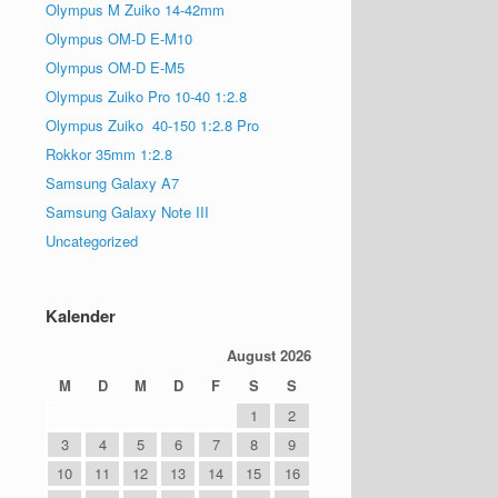
Olympus M Zuiko 14-42mm
Olympus OM-D E-M10
Olympus OM-D E-M5
Olympus Zuiko Pro 10-40 1:2.8
Olympus Zuiko 40-150 1:2.8 Pro
Rokkor 35mm 1:2.8
Samsung Galaxy A7
Samsung Galaxy Note III
Uncategorized
Kalender
August 2026
M
D
M
D
F
S
S
1
2
3
4
5
6
7
8
9
10
11
12
13
14
15
16