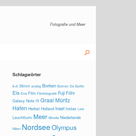
Fotografie und Meer
Schlagwörter
Borken
35mm
6+6
analog
Buhnen
De Slufter
Eis
Fuji
Föhr
Film
Ems
Filmfotografie
Graal Müritz
Galaxy Note III
Hafen
Insel
Herbst
Holland
Instax
Leer
Meer
Leuchtturm
Niederlande
Minolta
Nordsee
Olympus
Nikon