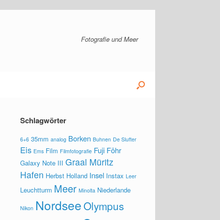
Fotografie und Meer
Schlagwörter
Borken
35mm
6+6
analog
Buhnen
De Slufter
Eis
Fuji
Föhr
Film
Ems
Filmfotografie
Graal Müritz
Galaxy Note III
Hafen
Insel
Herbst
Holland
Instax
Leer
Meer
Leuchtturm
Niederlande
Minolta
Nordsee
Olympus
Nikon