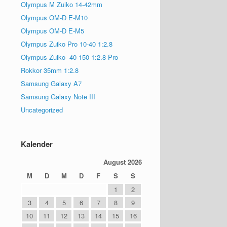
Olympus M Zuiko 14-42mm
Olympus OM-D E-M10
Olympus OM-D E-M5
Olympus Zuiko Pro 10-40 1:2.8
Olympus Zuiko 40-150 1:2.8 Pro
Rokkor 35mm 1:2.8
Samsung Galaxy A7
Samsung Galaxy Note III
Uncategorized
Kalender
August 2026
M
D
M
D
F
S
S
1
2
3
4
5
6
7
8
9
10
11
12
13
14
15
16